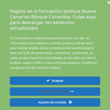
Contáctanos 928 23 42 34 | 650 66 83 20
info@nuevacanariasbc.org
Página de la formación política Nueva
Canarias-Bloque Canarista.
Pulse aquí
para descargar los estatutos
actualizados
Tu Privacidad es importante para nosotros. Por ello, te
informamos que utilizamos cookies propias y de terceros
para realizar análisis de uso y medición de nuestra página
web con el fin de personalizar contenidos, publicidad, así
como proporcionar funcionalidades en las redes sociales o
analizar nuestro tráfico. Para continuar acepta o modifica la
configuración de nuestras cookies.
Aceptar
Política de privacidad
Ajustes de cookies
NC denuncia que La Laguna carece de