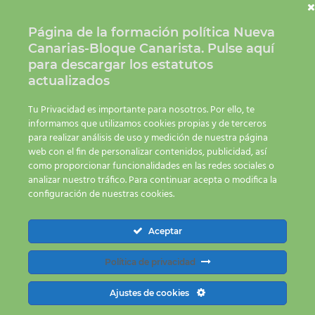
Contáctanos 928 23 42 34 | 650 66 83 20
info@nuevacanariasbc.org
Página de la formación política Nueva
Canarias-Bloque Canarista.
Pulse aquí
para descargar los estatutos
actualizados
Tu Privacidad es importante para nosotros. Por ello, te
informamos que utilizamos cookies propias y de terceros
para realizar análisis de uso y medición de nuestra página
web con el fin de personalizar contenidos, publicidad, así
como proporcionar funcionalidades en las redes sociales o
analizar nuestro tráfico. Para continuar acepta o modifica la
configuración de nuestras cookies.
Aceptar
Política de privacidad
Ajustes de cookies
928 23 42 34
650 66 83 20